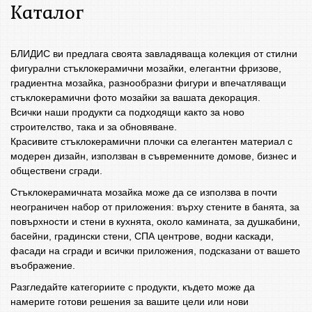
Каталог
БЛИДИС ви предлага своята завладяваща колекция от стилни
фигурални стъклокерамични мозайки, елегантни фризове,
градиентна мозайка, разнообразни фигури и впечатляващи
стъклокерамични фото мозайки за вашата декорация.
Всички наши продукти са подходящи както за ново
строителство, така и за обновяване.
Красивите стъклокерамични плочки са елегантен материал с
модерен дизайн, използван в съвременните домове, бизнес и
обществени сгради.
Стъклокерамичната мозайка може да се използва в почти
неограничен набор от приложения: върху стените в банята, за
повърхности и стени в кухнята, около камината, за душкабини,
басейни, градински стени, СПА центрове, водни каскади,
фасади на сгради и всички приложения, подсказани от вашето
въображение.
Разгледайте категориите с продукти, където може да
намерите готови решения за вашите цели или нови