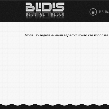
НАЧА
Моля, въведете е-мейл адресът, който сте използв