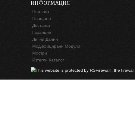
ИНФОРМАЦИЯ
Поръчка
Плащане
Доставка
Гаранция
Лични Данни
Модифицирани Модули
Мостри
Изтегли Каталог