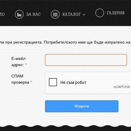
ГАЛЕРИЯ
ЛО
ЗА НАС
КАТАЛОГ
али при регистрацията. Потребителското име ще бъде изпратенo на
Е-мейл
адрес:
*
СПАМ
проверка
*
Изпрати