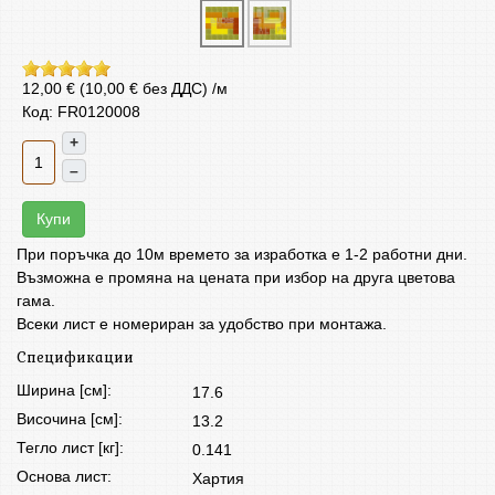
12,00 € (10,00 € без ДДС)
/м
Код: FR0120008
+
–
Купи
При поръчка до 10м времето за изработка е 1-2 работни дни.
Възможна е промяна на цената при избор на друга цветова
гама.
Всеки лист е номериран за удобство при монтажа.
Спецификации
Ширина [см]:
17.6
Височина [см]:
13.2
Тегло лист [кг]:
0.141
Основа лист:
Хартия