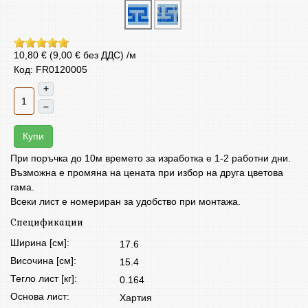
10,80 € (9,00 € без ДДС)
/м
Код: FR0120005
+
–
Купи
При поръчка до 10м времето за изработка е 1-2 работни дни.
Възможна е промяна на цената при избор на друга цветова
гама.
Всеки лист е номериран за удобство при монтажа.
Спецификации
Ширина [см]:
17.6
Височина [см]:
15.4
Тегло лист [кг]:
0.164
Основа лист:
Хартия