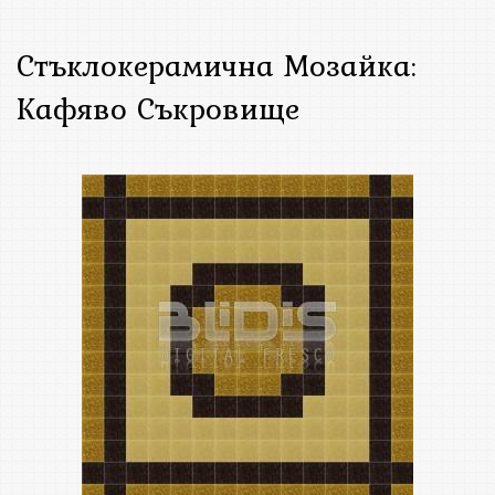
Стъклокерамична Мозайка:
Кафяво Съкровище