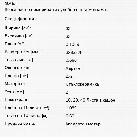
гама.
Всеки лист е номериран за удобство при монтажа.
Спецификации
Ширина [см]:
33
Височина [см]:
33
Площ [м²]:
0.1089
Размер лист [мм]:
328x328
Тегло лист [кг]:
0.660
Основа лист:
Хартия
Плочка [см]:
2x2
Материал:
Стъклокерамика
Фуга [мм]:
2
Пакетиране:
10, 20, 40 Листа в кашон
Площ на 10 листа [м²]:
1.089
Тегло на 10 листа [кг]:
6.60
Продава се на:
Квадратен метър