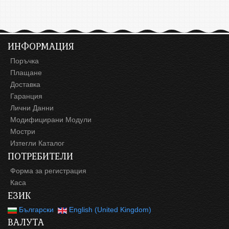
ИНФОРМАЦИЯ
Поръчка
Плащане
Доставка
Гаранция
Лични Данни
Модифицирани Модули
Мостри
Изтегли Каталог
ПОТРЕБИТЕЛИ
Форма за регистрация
Каса
ЕЗИК
Български
English (United Kingdom)
ВАЛУТА